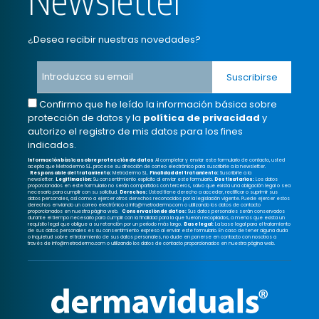
¿Desea recibir nuestras novedades?
Confirmo que he leído la información básica sobre
protección de datos y la
política de privacidad
y
autorizo el registro de mis datos para los fines
indicados.
Información básica sobre protección de datos
Al completar y enviar este formulario de contacto, usted
acepta que Metrodermo S.L. procese su dirección de correo electrónico para suscribirle a la newsletter.
Responsable del tratamiento:
Metrodermo S.L.
Finalidad del tratamiento:
Suscribirle a la
newsletter.
Legitimación:
Su consentimiento explícito al enviar este formulario.
Destinatarios:
Los datos
proporcionados en este formulario no serán compartidos con terceros, salvo que exista una obligación legal o sea
necesario para cumplir con su solicitud.
Derechos:
Usted tiene derecho a acceder, rectificar o suprimir sus
datos personales, así como a ejercer otros derechos reconocidos por la legislación vigente. Puede ejercer estos
derechos enviando un correo electrónico a info@metrodermo.com o utilizando los datos de contacto
proporcionados en nuestra página web.
Conservación de datos:
Sus datos personales serán conservados
durante el tiempo necesario para cumplir con la finalidad para la que fueron recopilados, a menos que exista un
requisito legal que obligue a su retención por un período más largo.
Base legal:
La base legal para el tratamiento
de sus datos personales es su consentimiento expreso al enviar este formulario.
En caso de tener alguna duda
o inquietud sobre el tratamiento de sus datos personales, no dude en ponerse en contacto con nosotros a
través de info@metrodermo.com o utilizando los datos de contacto proporcionados en nuestra página web.