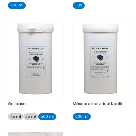
500 ml
1 ud
Gel base
Máscara Individual Kaolín
7.5 ml
25 ml
500 ml
500 ml